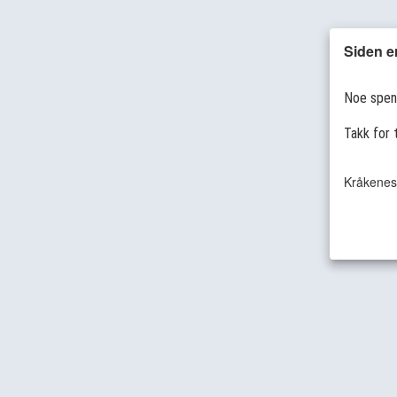
Siden e
Noe spenn
Takk for 
Kråkenes 