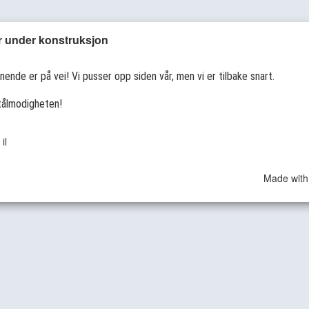
r under konstruksjon
ende er på vei! Vi pusser opp siden vår, men vi er tilbake snart.
tålmodigheten!
il
Made with